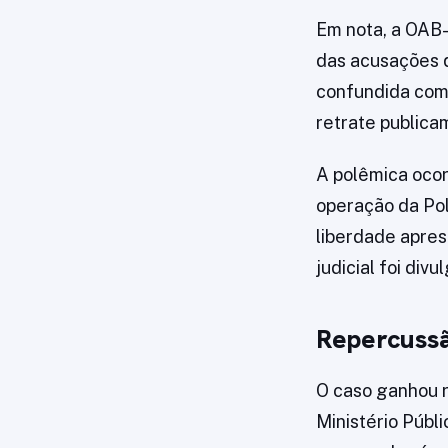
Em nota, a OAB
das acusações q
confundida com 
retrate publica
A polêmica ocor
operação da Pol
liberdade apres
judicial foi div
Repercussã
O caso ganhou r
Ministério Públ