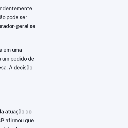
pendentemente
não pode ser
urador-geral se
da em uma
ou um pedido de
esa. A decisão
da atuação do
-SP afirmou que