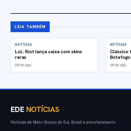
LEIA TAMBÉM
NOTÍCIAS
NOTÍCIAS
LoL: Riot lança caixa com skins
Clássico 
raras
Botafogo
08 de ago.
08 de ago.
EDE
NOTÍCIAS
Notícias de Mato Grosso do Sul, Brasil e entretenimento