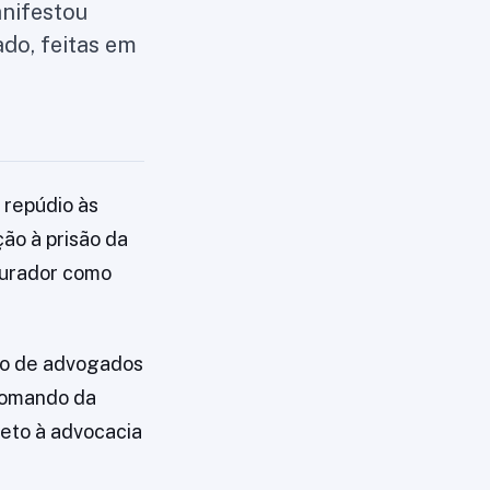
nifestou
ado, feitas em
 repúdio às
ão à prisão da
curador como
ão de advogados
Comando da
reto à advocacia