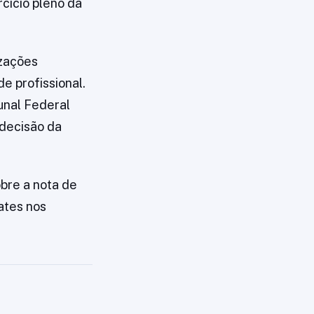
cício pleno da
zações
e profissional.
unal Federal
 decisão da
obre a nota de
ates nos