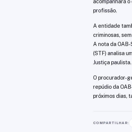
acompanhará o c
profissão.
A entidade tam
criminosas, sem 
A nota da OAB-
(STF) analisa u
Justiça paulista.
O procurador-ge
repúdio da OAB-
próximos dias, t
COMPARTILHAR: