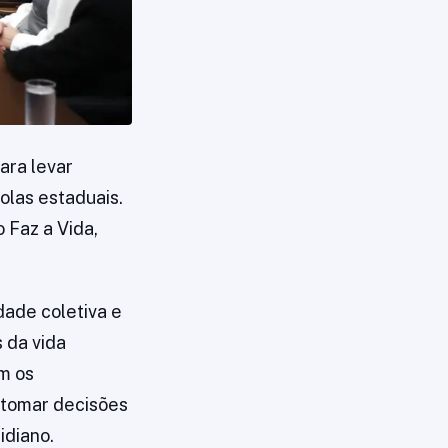
ara levar
olas estaduais.
 Faz a Vida,
dade coletiva e
 da vida
m os
 tomar decisões
idiano.