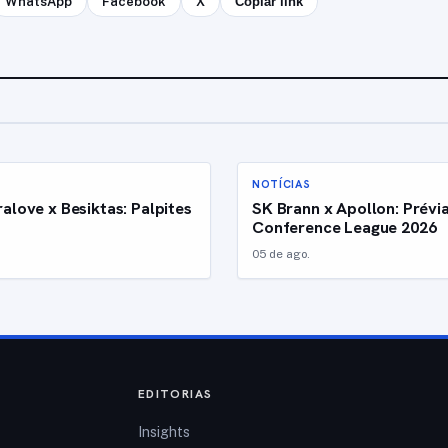
WhatsApp
Facebook
X
Copiar link
NOTÍCIAS
alove x Besiktas: Palpites
SK Brann x Apollon: Prévi
Conference League 2026
05 de ago.
EDITORIAS
Insights