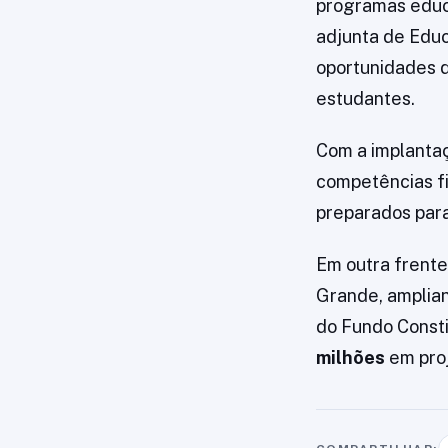
programas educa
adjunta de Edu
oportunidades d
estudantes.
Com a implantaç
competências fi
preparados para
Em outra frente
Grande, amplian
do Fundo Const
milhões
em proj