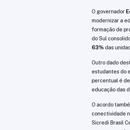
O governador
E
modernizar a ed
formação de pr
do Sul consolid
63%
das unidad
Outro dado dest
estudantes do 
percentual é d
educação das d
O acordo também
conectividade n
Sicredi Brasil C