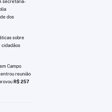
A secretária-
plia
ade dos
áticas sobre
r cidadãos
, em Campo
centrou reunião
aprovou
R$ 257