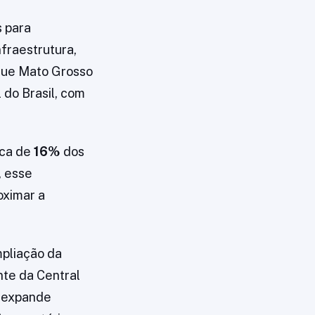
s para
fraestrutura,
que Mato Grosso
 do Brasil, com
rca de
16%
dos
, esse
oximar a
mpliação da
nte da Central
a expande