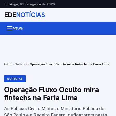
domingo, 09 de agosto de 2026
EDE
NOTÍCIAS
MENU
Início
›
Notícias
›
Operação Fluxo Oculto mira fintechs na Faria Lima
NOTÍCIAS
Operação Fluxo Oculto mira
fintechs na Faria Lima
As Polícias Civil e Militar, o Ministério Público de
São Paulo e a Receita Federal deflagraram nesta