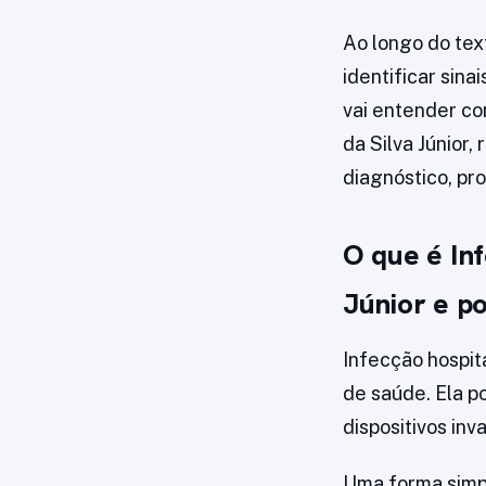
Ao longo do text
identificar sin
vai entender co
da Silva Júnior
diagnóstico, pr
O que é Inf
Júnior e p
Infecção hospit
de saúde. Ela p
dispositivos inv
Uma forma simp