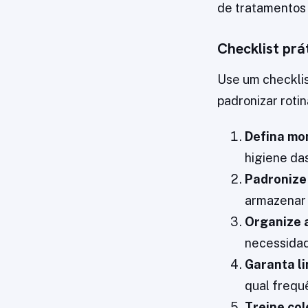
de tratamentos
Checklist prát
Use um checklis
padronizar roti
Defina mo
higiene da
Padronize 
armazenar e
Organize a
necessidad
Garanta l
qual frequ
Treine co