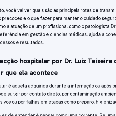
o, você vai ver quais são as principais rotas de transm
ais precoces e o que fazer para manter o cuidado segu
mo a atuação de um profissional como o patologista Dr.
, referência em gestão e ciências médicas, ajuda a con
ocessos e resultados.
ecção hospitalar por Dr. Luiz Teixeira 
or que ela acontece
alar é aquela adquirida durante a internação ou após
ode surgir por contato direto, por contaminação ambien
asivos ou por falhas em etapas como preparo, higieniza
les de entender é pensar como uma corrente. Se uma 