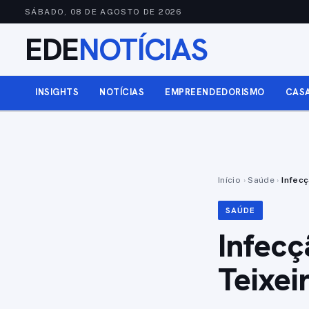
SÁBADO, 08 DE AGOSTO DE 2026
EDE
NOTÍCIAS
INSIGHTS
NOTÍCIAS
EMPREENDEDORISMO
CAS
Início
›
Saúde
›
Infecç
SAÚDE
Infecç
Teixei