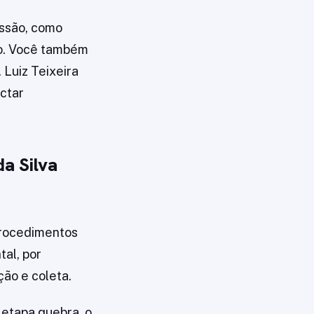
issão, como
ro. Você também
 Luiz Teixeira
ectar
da Silva
 procedimentos
tal, por
ção e coleta.
etapa quebra, o