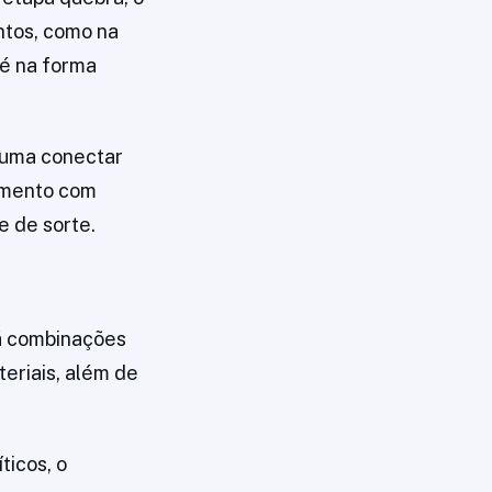
ntos, como na
té na forma
stuma conectar
hamento com
e de sorte.
há combinações
teriais, além de
icos, o