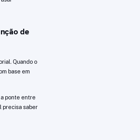
enção de
rial. Quando o
com base em
r a ponte entre
l precisa saber