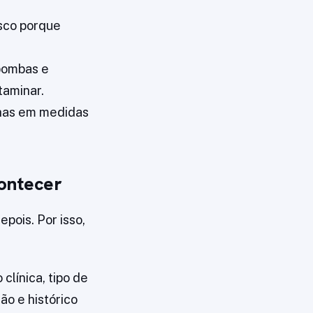
sco porque
bombas e
taminar.
lhas em medidas
ontecer
epois. Por isso,
línica, tipo de
ão e histórico