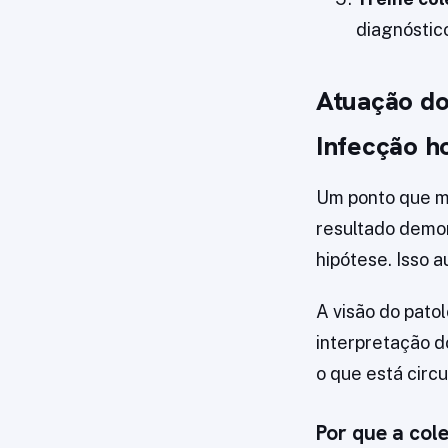
diagnóstico
Atuação do
Infecção ho
Um ponto que mu
resultado demo
hipótese. Isso 
A visão do patol
interpretação do
o que está circ
Por que a col