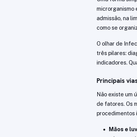
microrganismo e
admissão, na li
como se organiz
O olhar de Infec
três pilares: d
indicadores. Qu
Principais vi
Não existe um ú
de fatores. Os 
procedimentos i
Mãos e luv