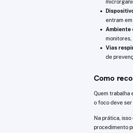
microrgani
Dispositiv
entram em 
Ambiente e
monitores,
Vias respi
de prevenç
Como recon
Quem trabalha em
o foco deve ser
Na prática, iss
procedimento pre