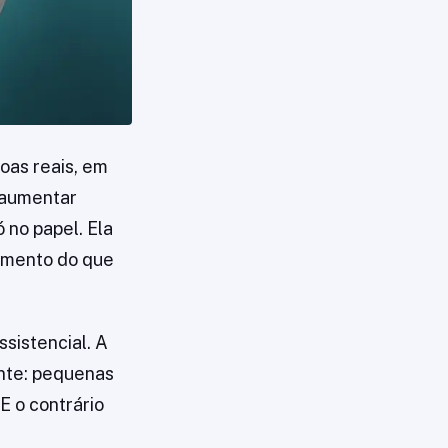
oas reais, em
 aumentar
ó no papel. Ela
hamento do que
sistencial. A
nte: pequenas
E o contrário