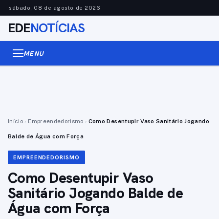
sábado, 08 de agosto de 2026
EDE
NOTÍCIAS
MENU
Início
›
Empreendedorismo
›
Como Desentupir Vaso Sanitário Jogando
Balde de Água com Força
EMPREENDEDORISMO
Como Desentupir Vaso
Sanitário Jogando Balde de
Água com Força