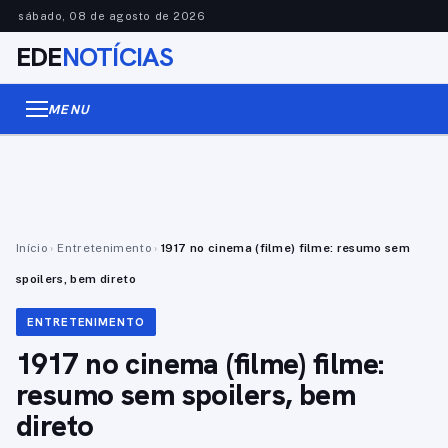
sábado, 08 de agosto de 2026
EDE
NOTÍCIAS
MENU
Início
›
Entretenimento
›
1917 no cinema (filme) filme: resumo sem
spoilers, bem direto
ENTRETENIMENTO
1917 no cinema (filme) filme:
resumo sem spoilers, bem
direto