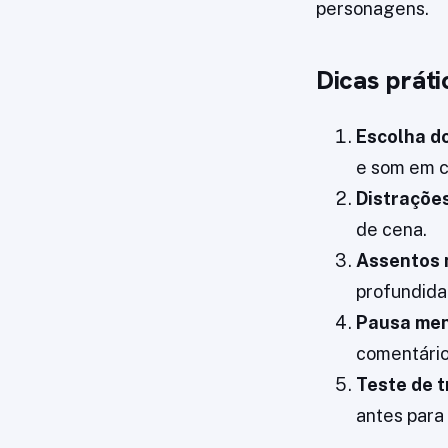
personagens.
Dicas práti
Escolha d
e som em c
Distrações
de cena.
Assentos 
profundid
Pausa men
comentário
Teste de 
antes para