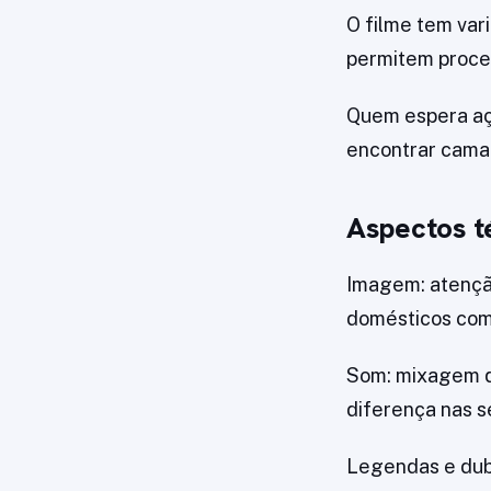
O filme tem var
permitem proces
Quem espera aç
encontrar camad
Aspectos t
Imagem: atenção
domésticos com
Som: mixagem qu
diferença nas s
Legendas e dubl