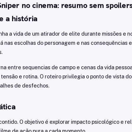
niper no cinema: resumo sem spoiler
e a história
ha a vida de um atirador de elite durante missões e n
stá nas escolhas do personagem e nas consequências 
s.
erna entre sequencias de campo e cenas da vida pessoa
tensão e rotina. O roteiro privilegia o ponto de vista d
talhes de desfechos.
tica
contido. O objetivo é explorar impacto psicológico e re
filme de ação pura a cada momento.