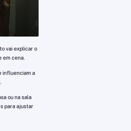
o vai explicar o
e em cena.
e influenciam a
.
asa ou na sala
es para ajustar