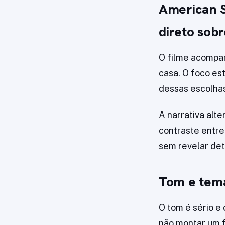
American S
direto sobr
O filme acompan
casa. O foco e
dessas escolha
A narrativa alt
contraste entre 
sem revelar de
Tom e temá
O tom é sério e 
não montar um 