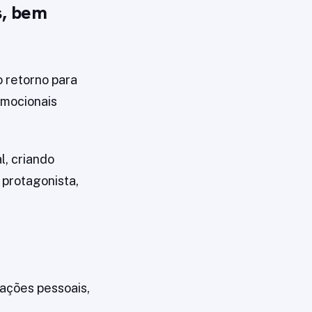
s, bem
o retorno para
emocionais
l, criando
o protagonista,
lações pessoais,