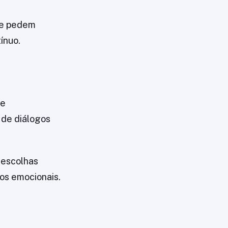
ue pedem
ínuo.
de
de diálogos
 escolhas
os emocionais.