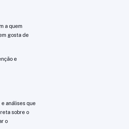
em a quem
em gosta de
enção e
 e análises que
ireta sobre o
r o