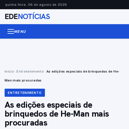
quinta-feira, 06 de agosto de 2026
EDE
NOTÍCIAS
MENU
Início
›
Entretenimento
›
As edições especiais de brinquedos de He-
Man mais procuradas
ENTRETENIMENTO
As edições especiais de
brinquedos de He-Man mais
procuradas