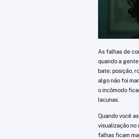
As falhas de c
quando a gente 
bate: posição, r
algo não foi ma
o incômodo fica
lacunas.
Quando você ass
visualização no 
falhas ficam ma