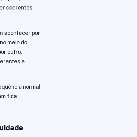
er coerentes
m acontecer por
 no meio do
or outro.
ferentes e
sequência normal
em fica
nuidade