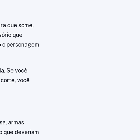
ura que some,
sório que
do o personagem
da. Se você
 corte, você
sa, armas
io que deveriam