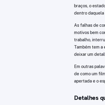
braços, o esta
dentro daquela
As falhas de co
motivos bem com
trabalho, inter
Também tem a ed
deixar um detal
Em outras palav
de como um fil
apertada e o es
Detalhes q