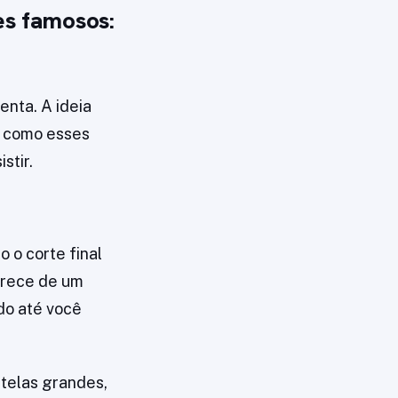
es famosos:
enta. A ideia
r como esses
stir.
 o corte final
parece de um
do até você
telas grandes,