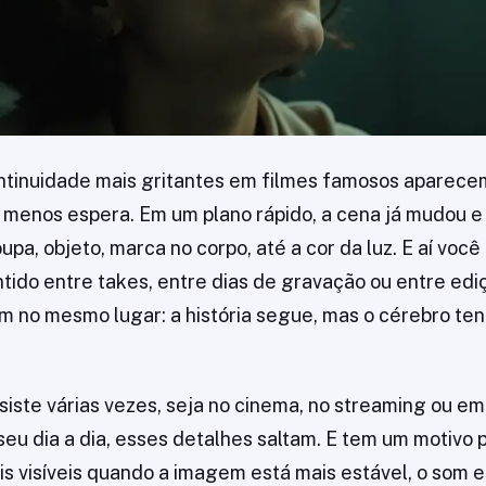
ontinuidade mais gritantes em filmes famosos aparec
menos espera. Em um plano rápido, a cena já mudou e
oupa, objeto, marca no corpo, até a cor da luz. E aí vo
ntido entre takes, entre dias de gravação ou entre edi
m no mesmo lugar: a história segue, mas o cérebro te
iste várias vezes, seja no cinema, no streaming ou e
seu dia a dia, esses detalhes saltam. E tem um motivo p
is visíveis quando a imagem está mais estável, o som e