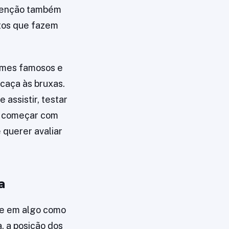
atenção também
tos que fazem
ilmes famosos e
caça às bruxas.
 assistir, testar
er começar com
 querer avaliar
a
se em algo como
, a posição dos