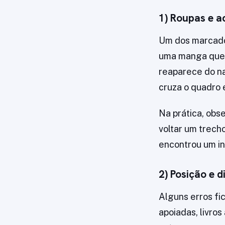
1) Roupas e 
Um dos marcado
uma manga que 
reaparece do n
cruza o quadro 
Na prática, obs
voltar um trech
encontrou um in
2) Posição e 
Alguns erros f
apoiadas, livro