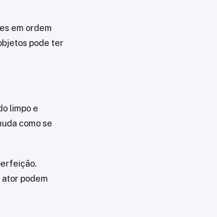
ções em ordem
objetos pode ter
do limpo e
 muda como se
erfeição.
 ator podem