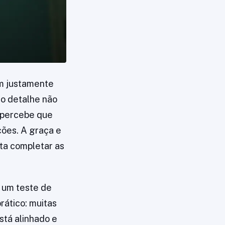
em justamente
 o detalhe não
cê percebe que
ções. A graça e
nta completar as
m um teste de
rático: muitas
stá alinhado e