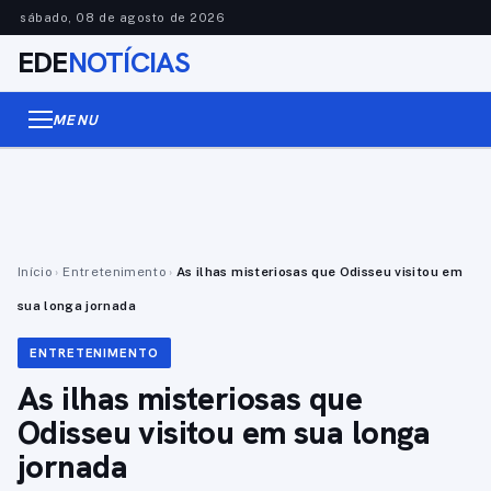
sábado, 08 de agosto de 2026
EDE
NOTÍCIAS
MENU
Início
›
Entretenimento
›
As ilhas misteriosas que Odisseu visitou em
sua longa jornada
ENTRETENIMENTO
As ilhas misteriosas que
Odisseu visitou em sua longa
jornada