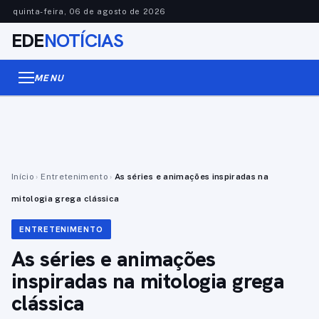
quinta-feira, 06 de agosto de 2026
EDE
NOTÍCIAS
MENU
Início
›
Entretenimento
›
As séries e animações inspiradas na
mitologia grega clássica
ENTRETENIMENTO
As séries e animações
inspiradas na mitologia grega
clássica