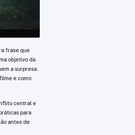
ra frase que
ma objetivo da
uem a surpresa.
o filme e como
flito central e
práticas para
ção antes de