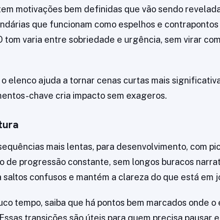
tem motivações bem definidas que vão sendo revelada
ndárias que funcionam como espelhos e contrapontos 
O tom varia entre sobriedade e urgência, sem virar co
 o elenco ajuda a tornar cenas curtas mais significativ
entos-chave cria impacto sem exageros.
tura
 sequências mais lentas, para desenvolvimento, com pi
o de progressão constante, sem longos buracos narrat
saltos confusos e mantém a clareza do que está em j
uco tempo, saiba que há pontos bem marcados onde o
Essas transições são úteis para quem precisa pausar e 