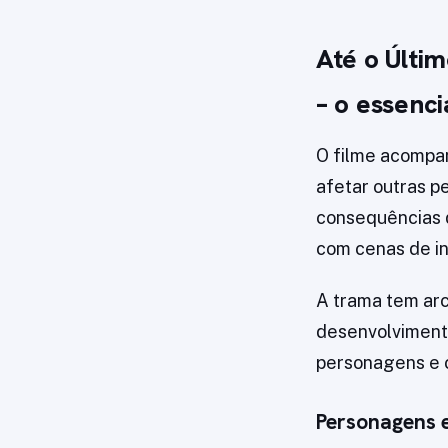
Até o Últi
– o essenci
O filme acompa
afetar outras p
consequências q
com cenas de in
A trama tem arc
desenvolvimento
personagens e c
Personagens 