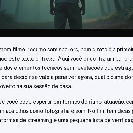
mem filme: resumo sem spoilers, bem direto é a primei
 que este texto entrega. Aqui você encontra um panora
m e dos elementos técnicos sem revelações que estrag
il para decidir se vale a pena ver agora, qual o clima d
roveito na sua sessão de casa.
ue você pode esperar em termos de ritmo, atuação, con
am aos olhos como fotografia e som. No fim, tem dicas 
taformas de streaming e uma pequena lista de verifica