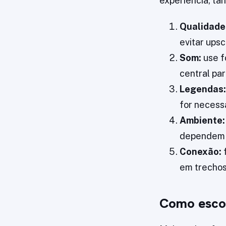
experiência, ta
Qualidade
evitar ups
Som:
use f
central pa
Legendas:
for necess
Ambiente:
dependem d
Conexão:
f
em trechos
Como escol