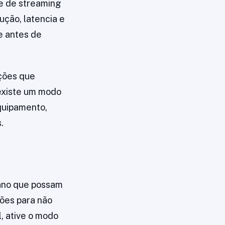
de de streaming
ução, latencia e
e antes de
ções que
 existe um modo
quipamento,
.
lano que possam
ções para não
, ative o modo