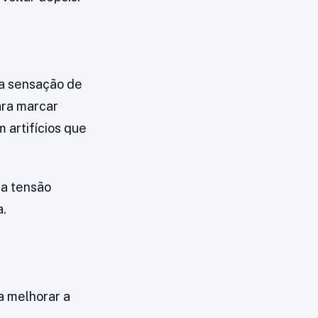
 a sensação de
ara marcar
artifícios que
 a tensão
a.
a melhorar a