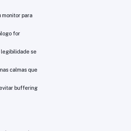
u monitor para
logo for
legibilidade se
enas calmas que
evitar buffering