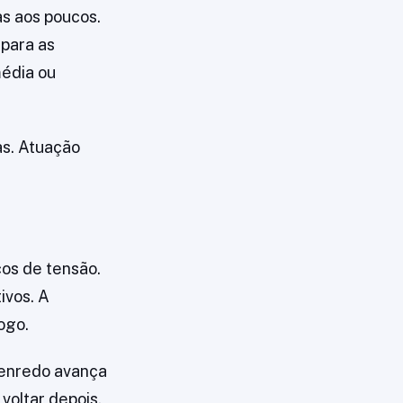
s aos poucos.
para as
média ou
as. Atuação
cos de tensão.
ivos. A
ogo.
 enredo avança
voltar depois.