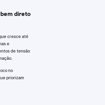
 bem direto
que cresce até
has e
entos de tensão
mação.
foco no
ue priorizam