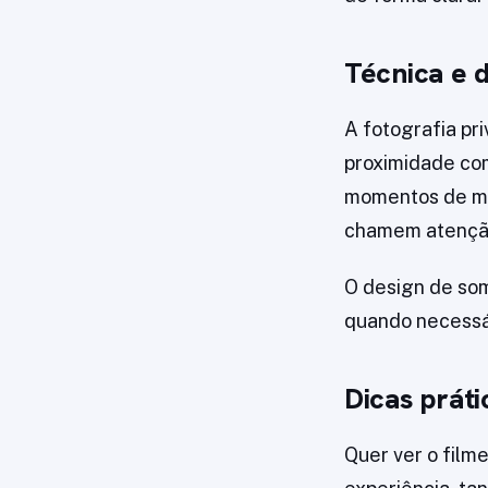
Técnica e d
A fotografia pr
proximidade com
momentos de mud
chamem atenção 
O design de som
quando necessár
Dicas práti
Quer ver o film