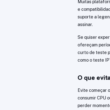
Muitas platafor
e compatibilida
suporte a legen
assinar.
Se quiser expe
ofereçam períod
curto de teste 
como o teste IP
O que evita
Evite começar 
consumir CPU ou
perder momentos