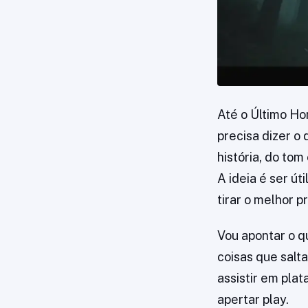
Até o Último Ho
precisa dizer o
história, do to
A ideia é ser út
tirar o melhor p
Vou apontar o q
coisas que salt
assistir em pla
apertar play.