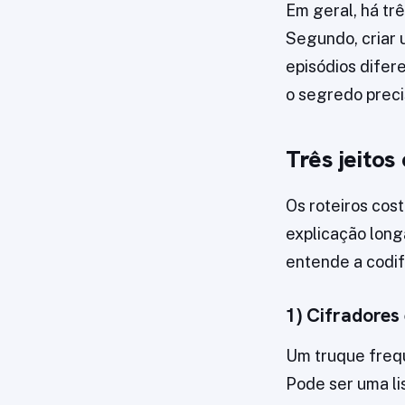
Em geral, há tr
Segundo, criar u
episódios difer
o segredo preci
Três jeitos
Os roteiros cos
explicação long
entende a codif
1) Cifradores
Um truque frequ
Pode ser uma li