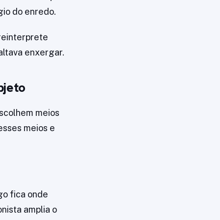
gio do enredo.
 reinterprete
altava enxergar.
bjeto
 escolhem meios
esses meios e
go fica onde
nista amplia o