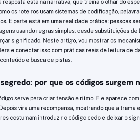
 resposta está na narrativa, que treina o olhar do esp
omo os roteiros usam sistemas de codificação, palavr
os. E parte está em uma realidade prática: pessoas s
ens usando regras simples, desde substituições de l
rçar significado. Neste artigo, vou mostrar os mecani
ers e conectar isso com práticas reais de leitura de d
conteúdo e busca de pistas.
 segredo: por que os códigos surgem na
 código serve para criar tensão e ritmo. Ele aparece c
. Depois vira uma recompensa, mostrando que a trama 
tores costumam introduzir o código cedo e deixar o sign