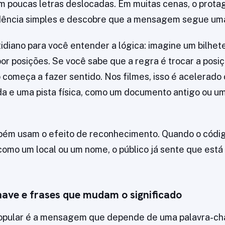
m poucas letras deslocadas. Em muitas cenas, o prota
ência simples e descobre que a mensagem segue uma
diano para você entender a lógica: imagine um bilhete
r posições. Se você sabe que a regra é trocar a posiçã
to começa a fazer sentido. Nos filmes, isso é acelerad
 e uma pista física, como um documento antigo ou um
mbém usam o efeito de reconhecimento. Quando o códi
como um local ou um nome, o público já sente que está
have e frases que mudam o significado
opular é a mensagem que depende de uma palavra-ch