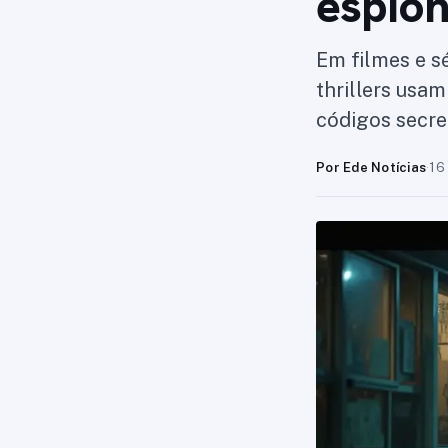
espio
Em filmes e sé
thrillers usa
códigos secre
Por Ede Notícias
·
16