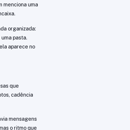
gem menciona uma
ncaixa.
ada organizada:
 uma pasta.
ela aparece no
isas que
tos, cadência
envia mensagens
mas o ritmo que