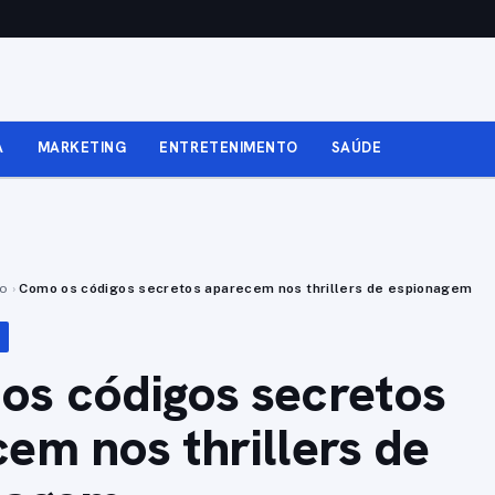
A
MARKETING
ENTRETENIMENTO
SAÚDE
to
›
Como os códigos secretos aparecem nos thrillers de espionagem
os códigos secretos
em nos thrillers de