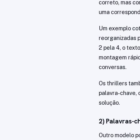
correto, mas co
uma correspond
Um exemplo coti
reorganizadas po
2 pela 4, o tex
montagem rápida
conversas.
Os thrillers ta
palavra-chave, 
solução.
2) Palavras-c
Outro modelo p