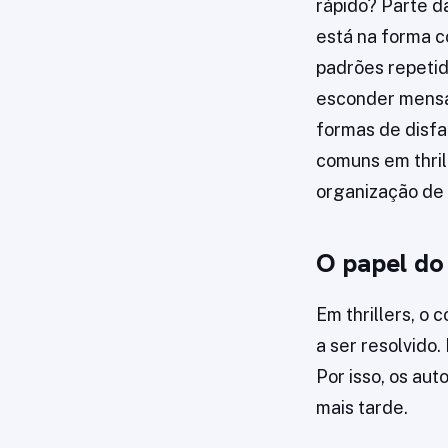
rápido? Parte da
está na forma c
padrões repetid
esconder mensag
formas de disfa
comuns em thrill
organização de 
O papel do
Em thrillers, o
a ser resolvido
Por isso, os au
mais tarde.