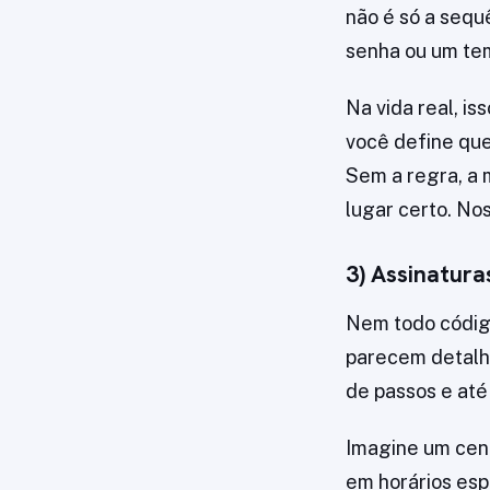
não é só a sequ
senha ou um tem
Na vida real, i
você define que
Sem a regra, a 
lugar certo. Nos
3) Assinatura
Nem todo código
parecem detalhe
de passos e até
Imagine um cen
em horários esp