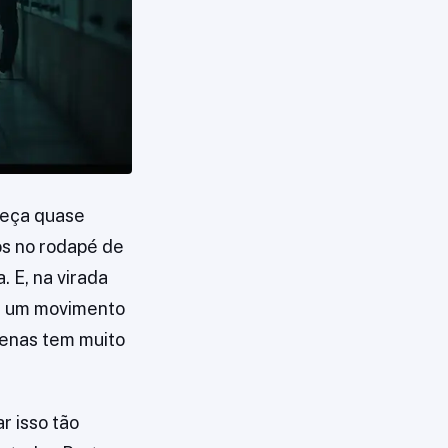
meça quase
s no rodapé de
 E, na virada
er um movimento
cenas tem muito
 isso tão