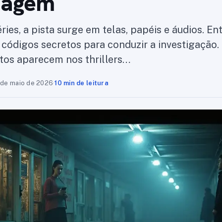
nagem
ries, a pista surge em telas, papéis e áudios. 
m códigos secretos para conduzir a investigação
tos aparecem nos thrillers…
 de maio de 2026
·
10 min de leitura