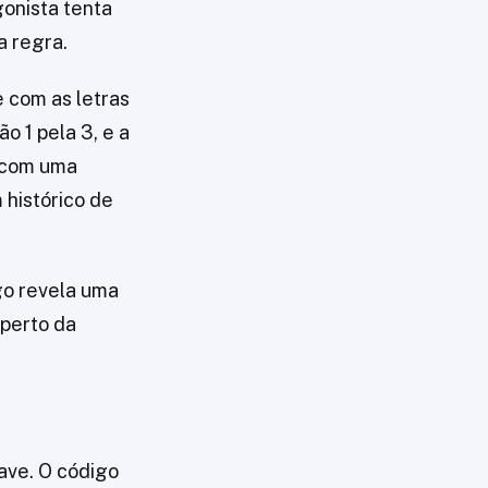
gonista tenta
 regra.
 com as letras
o 1 pela 3, e a
o com uma
 histórico de
go revela uma
 perto da
ave. O código