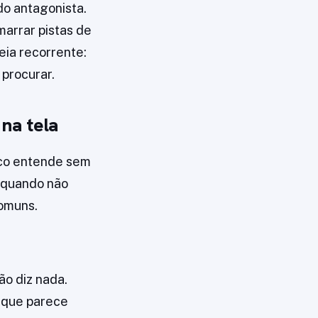
do antagonista.
marrar pistas de
eia recorrente:
 procurar.
 na tela
ico entende sem
 quando não
comuns.
ão diz nada.
o que parece