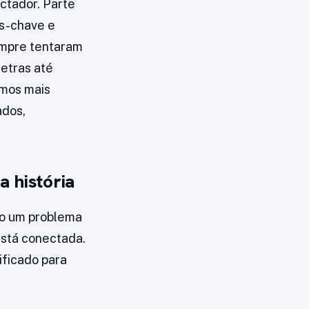
ectador. Parte
as-chave e
empre tentaram
etras até
smos mais
ados,
 história
omo um problema
está conectada.
ificado para