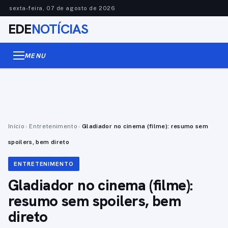
sexta-feira, 07 de agosto de 2026
EDE
NOTÍCIAS
MENU
Início
›
Entretenimento
›
Gladiador no cinema (filme): resumo sem
spoilers, bem direto
ENTRETENIMENTO
Gladiador no cinema (filme):
resumo sem spoilers, bem
direto