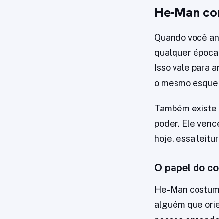
He-Man com
Quando você an
qualquer época.
Isso vale para 
o mesmo esquel
Também existe 
poder. Ele venc
hoje, essa leit
O papel do c
He-Man costuma
alguém que ori