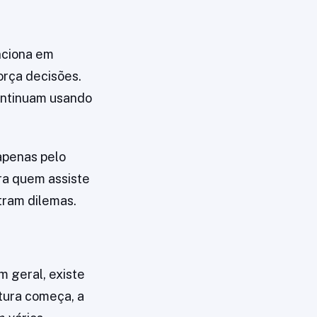
nciona em
orça decisões.
continuam usando
apenas pelo
ra quem assiste
tram dilemas.
 geral, existe
tura começa, a