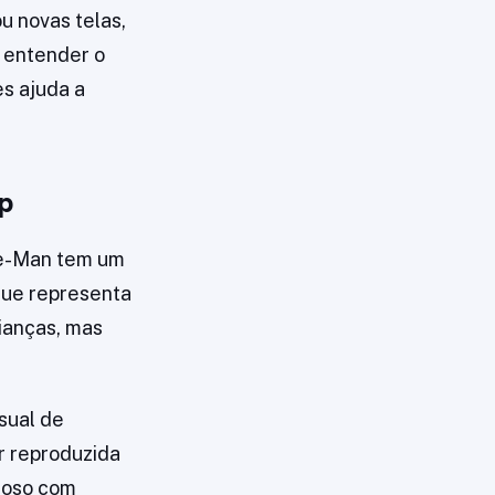
u novas telas,
, entender o
s ajuda a
p
He-Man tem um
que representa
rianças, mas
sual de
r reproduzida
loso com