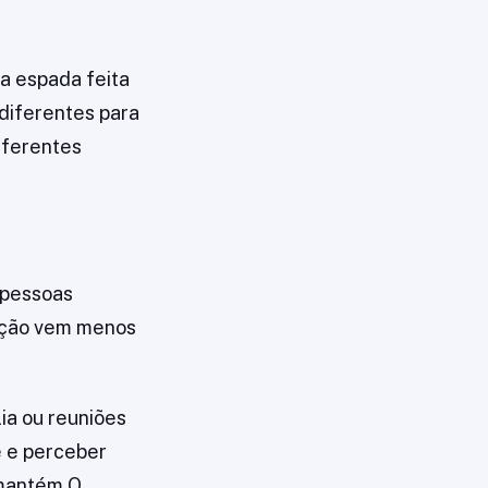
ma espada feita
diferentes para
iferentes
 pessoas
moção vem menos
ia ou reuniões
 e perceber
 mantém O