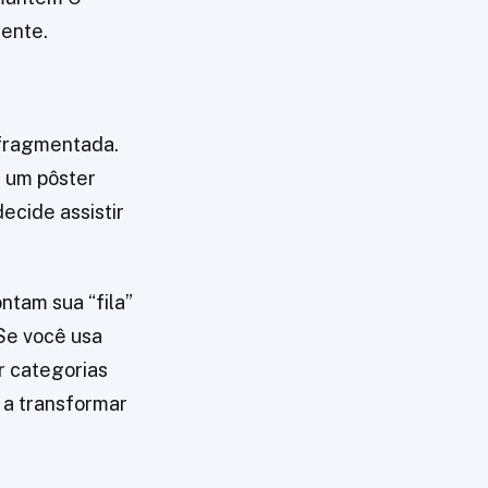
sente.
 fragmentada.
é um pôster
ecide assistir
tam sua “fila”
Se você usa
r categorias
a a transformar