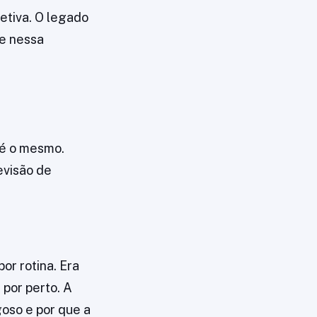
etiva. O legado
e nessa
 é o mesmo.
evisão de
or rotina. Era
por perto. A
goso e por que a