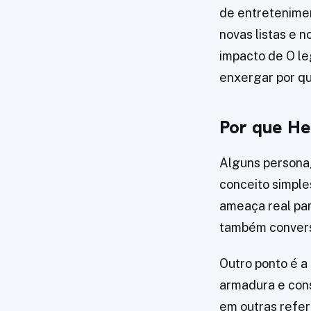
de entretenimen
novas listas e n
impacto de O le
enxergar por qu
Por que He
Alguns persona
conceito simple
ameaça real para
também convers
Outro ponto é a
armadura e cons
em outras refe