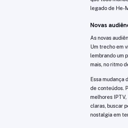
legado de He-Ma
Novas audiênc
As novas audiê
Um trecho em ví
lembrando um pe
mais, no ritmo d
Essa mudança d
de conteúdos. P
melhores IPTV, 
claras, buscar 
nostalgia em t