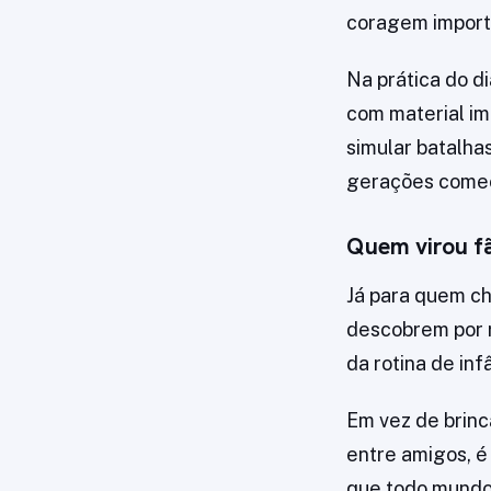
coragem import
Na prática do di
com material i
simular batalha
gerações começ
Quem virou fã
Já para quem ch
descobrem por 
da rotina de in
Em vez de brinc
entre amigos, 
que todo mundo