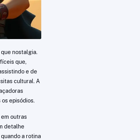
que nostalgia.
fíceis que,
ssistindo e de
itas cultural. A
eaçadoras
 os episódios.
 em outras
um detalhe
s quando a rotina