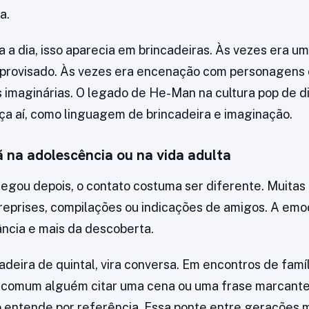
a.
a a dia, isso aparecia em brincadeiras. Às vezes era u
mprovisado. Às vezes era encenação com personagens 
s imaginárias. O legado de He-Man na cultura pop de d
a aí, como linguagem de brincadeira e imaginação.
 na adolescência ou na vida adulta
egou depois, o contato costuma ser diferente. Muitas
reprises, compilações ou indicações de amigos. A e
fância e mais da descoberta.
adeira de quintal, vira conversa. Em encontros de famíl
é comum alguém citar uma cena ou uma frase marcante
 entende por referência. Essa ponte entre gerações