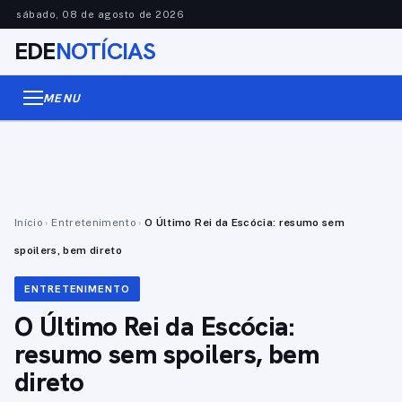
sábado, 08 de agosto de 2026
EDE
NOTÍCIAS
MENU
Início
›
Entretenimento
›
O Último Rei da Escócia: resumo sem
spoilers, bem direto
ENTRETENIMENTO
O Último Rei da Escócia:
resumo sem spoilers, bem
direto