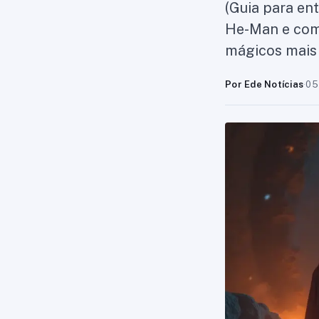
(Guia para en
He-Man e como
mágicos mais
Por Ede Notícias
·
05