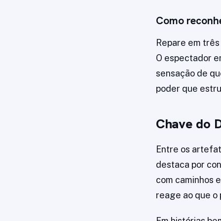
Como reconhec
Repare em três 
O espectador en
sensação de que
poder que estr
Chave do D
Entre os artefa
destaca por con
com caminhos e p
reage ao que o 
Em histórias be