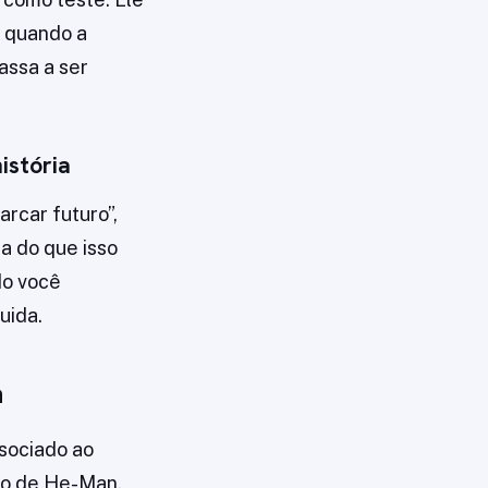
, quando a
assa a ser
istória
rcar futuro”,
 do que isso
do você
uida.
a
sociado ao
so de He-Man,