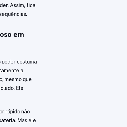
er. Assim, fica
sequências.
roso em
 o poder costuma
etamente a
to, mesmo que
solado. Ele
r rápido não
ateria. Mas ele