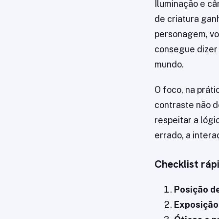
Iluminação e câ
de criatura gan
personagem, voc
consegue dizer 
mundo.
O foco, na práti
contraste não d
respeitar a lóg
errado, a intera
Checklist ráp
Posição de
Exposição