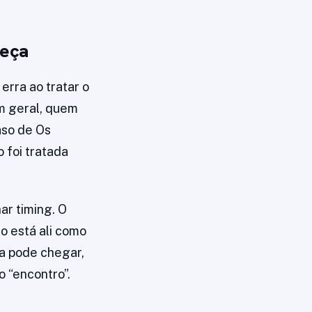
meça
erra ao tratar o
m geral, quem
caso de Os
 foi tratada
ar timing. O
o está ali como
ra pode chegar,
o “encontro”.