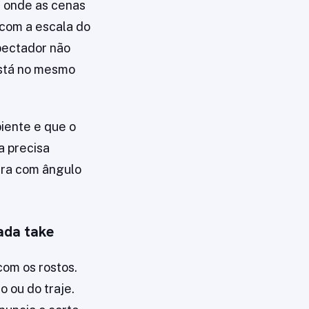
é onde as cenas
 com a escala do
spectador não
está no mesmo
biente e que o
a precisa
tura com ângulo
ada take
om os rostos.
 ou do traje.