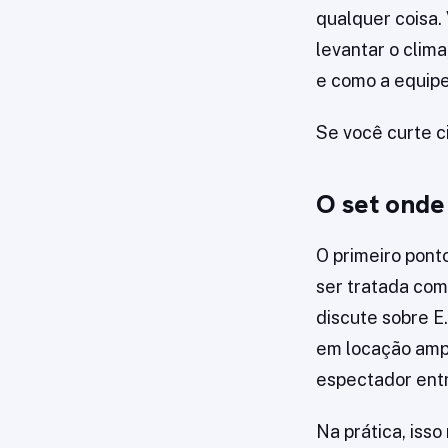
qualquer coisa.
levantar o clim
e como a equipe
Se você curte c
O set onde
O primeiro pont
ser tratada com
discute sobre E
em locação ampl
espectador entra
Na prática, is