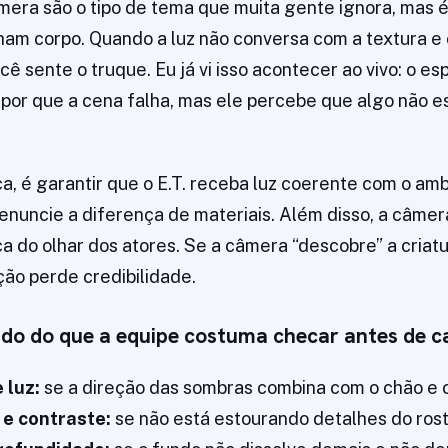
mera são o tipo de tema que muita gente ignora, mas 
ham corpo. Quando a luz não conversa com a textura e
ê sente o truque. Eu já vi isso acontecer ao vivo: o e
por que a cena falha, mas ele percebe que algo não 
ca, é garantir que o E.T. receba luz coerente com o am
enuncie a diferença de materiais. Além disso, a câmer
ica do olhar dos atores. Se a câmera “descobre” a cria
ção perde credibilidade.
ido do que a equipe costuma checar antes de c
 luz:
se a direção das sombras combina com o chão e c
 e contraste:
se não está estourando detalhes do rosto