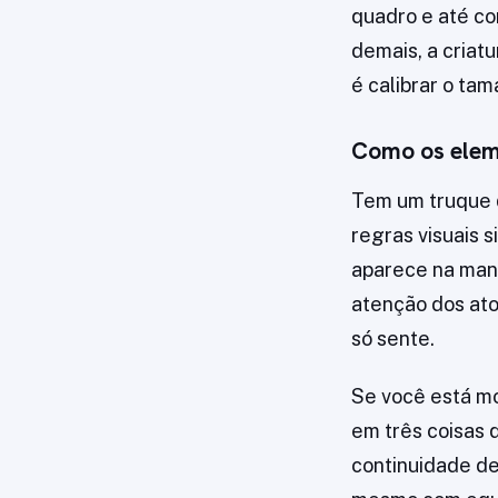
quadro e até co
demais, a criatu
é calibrar o ta
Como os elem
Tem um truque q
regras visuais 
aparece na mane
atenção dos ato
só sente.
Se você está m
em três coisas 
continuidade de