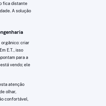
 fica distante
lidade. A solução
engenharia
orgânico: criar
m E.T., isso
apontam para a
 está vendo; ele
esta atenção
de olhar,
ão confortável,