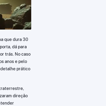
na que dura 30
porta, dá para
or trás. No caso
os anos e pelo
detalhe prático
traterrestre,
izaram direção
entender