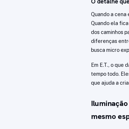
O detalhe que
Quando a cena e
Quando ela fica 
dos caminhos pa
diferenças entre
busca micro ex
Em E.T., o que 
tempo todo. Ele
que ajuda a cri
Iluminação 
mesmo es