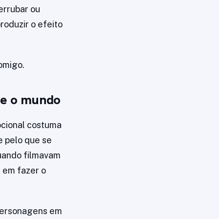
errubar ou
roduzir o efeito
omigo.
que o mundo
ocional costuma
e pelo que se
quando filmavam
 em fazer o
 personagens em