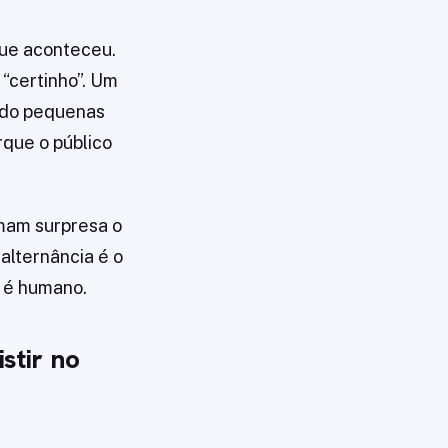
que aconteceu.
 “certinho”. Um
ando pequenas
rque o público
rmam surpresa o
alternância é o
o é humano.
stir no