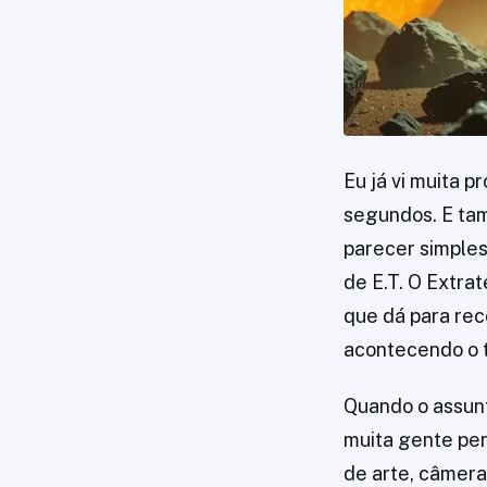
Eu já vi muita 
segundos. E tam
parecer simples
de E.T. O Extra
que dá para rec
acontecendo o t
Quando o assunt
muita gente pen
de arte, câmera