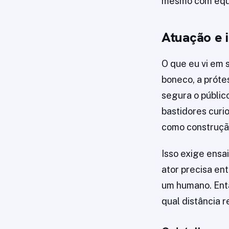
mesmo com equ
Atuação e 
O que eu vi em s
boneco, a próte
segura o público
bastidores curio
como construçã
Isso exige ensa
ator precisa en
um humano. Entã
qual distância 