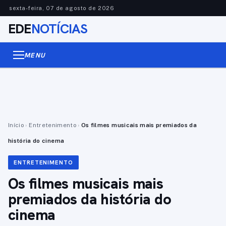
sexta-feira, 07 de agosto de 2026
EDE
NOTÍCIAS
MENU
Início
›
Entretenimento
›
Os filmes musicais mais premiados da
história do cinema
ENTRETENIMENTO
Os filmes musicais mais
premiados da história do
cinema