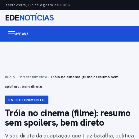
sexta-feira, 07 de agosto de 2026
EDE
NOTÍCIAS
MENU
Início
›
Entretenimento
›
Tróia no cinema (filme): resumo sem
spoilers, bem direto
ENTRETENIMENTO
Tróia no cinema (filme): resumo
sem spoilers, bem direto
Visão direta da adaptação que traz batalha, política