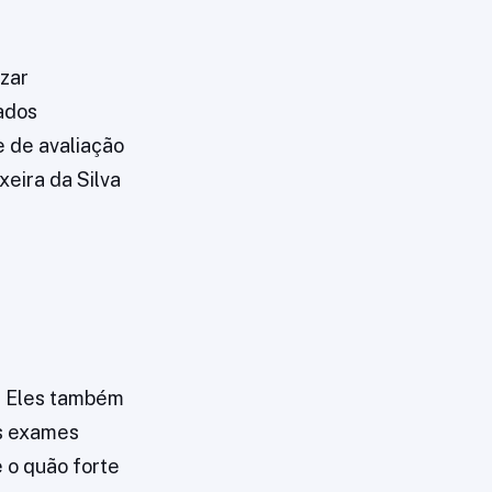
izar
tados
e de avaliação
xeira da Silva
. Eles também
os exames
 o quão forte