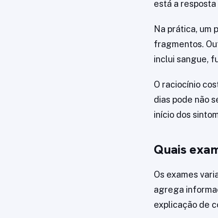
está a resposta
Na prática, um 
fragmentos. Out
inclui sangue, f
O raciocínio co
dias pode não s
início dos sinto
Quais exa
Os exames varia
agrega informa
explicação de c