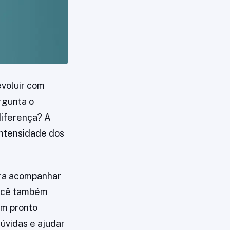
voluir com
rgunta o
iferença? A
intensidade dos
ara acompanhar
Você também
em pronto
dúvidas e ajudar