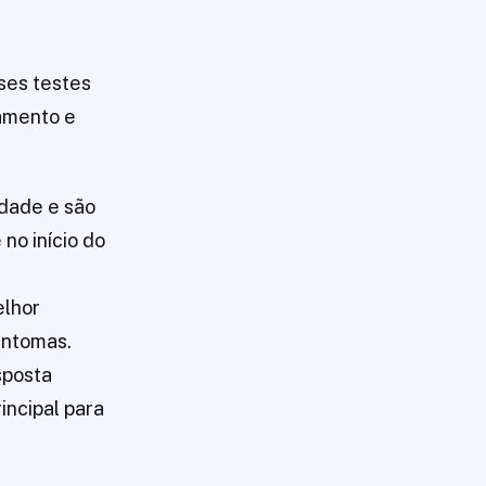
ses testes
lamento e
idade e são
no início do
elhor
intomas.
sposta
incipal para