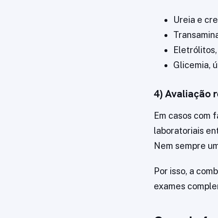
Ureia e cre
Transamina
Eletrólitos
Glicemia, 
4) Avaliação 
Em casos com fa
laboratoriais e
Nem sempre um 
Por isso, a com
exames complem