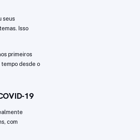
u seus
temas. Isso
nos primeiros
 o tempo desde o
 COVID-19
realmente
ns, com