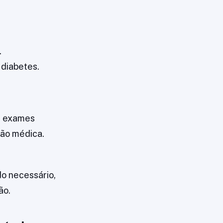
.
 diabetes.
os exames
ção médica.
do necessário,
ão.