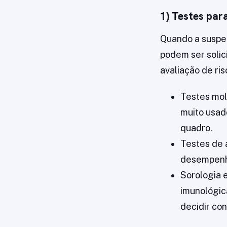
1) Testes par
Quando a suspei
podem ser solic
avaliação de ri
Testes mol
muito usad
quadro.
Testes de 
desempenho
Sorologia 
imunológic
decidir co