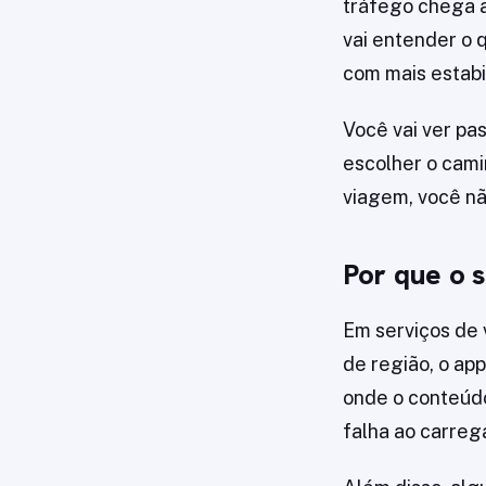
tráfego chega a
vai entender o 
com mais estabi
Você vai ver pas
escolher o cami
viagem, você nã
Por que o 
Em serviços de 
de região, o ap
onde o conteúdo
falha ao carrega