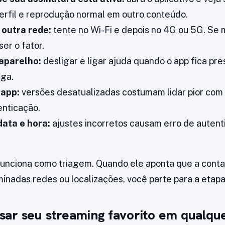
erfil e reprodução normal em outro conteúdo.
 outra rede:
tente no Wi-Fi e depois no 4G ou 5G. Se m
er o fator.
 aparelho:
desligar e ligar ajuda quando o app fica pr
iga.
 app:
versões desatualizadas costumam lidar pior com
enticação.
data e hora:
ajustes incorretos causam erro de autent
funciona como triagem. Quando ele aponta que a conta
inadas redes ou localizações, você parte para a etapa
ar seu streaming favorito em qualque