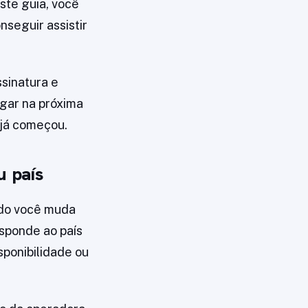
ste guia, você
nseguir assistir
ssinatura e
gar na próxima
 já começou.
u país
ando você muda
sponde ao país
sponibilidade ou