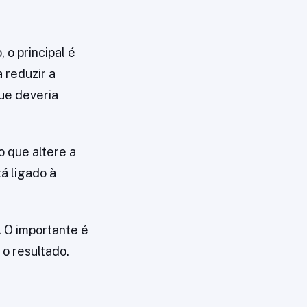
o principal é
 reduzir a
ue deveria
 que altere a
á ligado à
. O importante é
 o resultado.