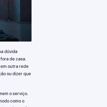
ma dúvida
fora de casa.
r em outra rede
ção ou dizer que
 nem o serviço.
 modo como o