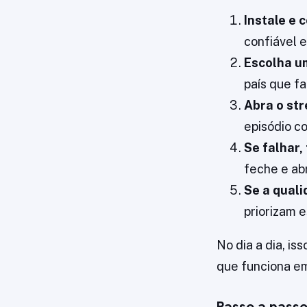
Instale e 
confiável e
Escolha um
país que fa
Abra o str
episódio c
Se falhar,
feche e ab
Se a quali
priorizam e
No dia a dia, is
que funciona em
Passo a passo