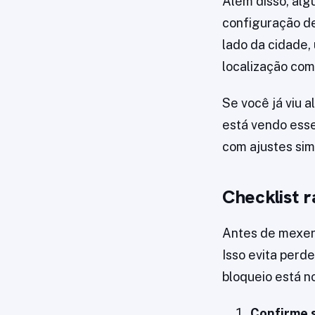
Além disso, alg
configuração d
lado da cidade,
localização com
Se você já viu 
está vendo esse
com ajustes sim
Checklist r
Antes de mexer 
Isso evita perd
bloqueio está no
Confirme s