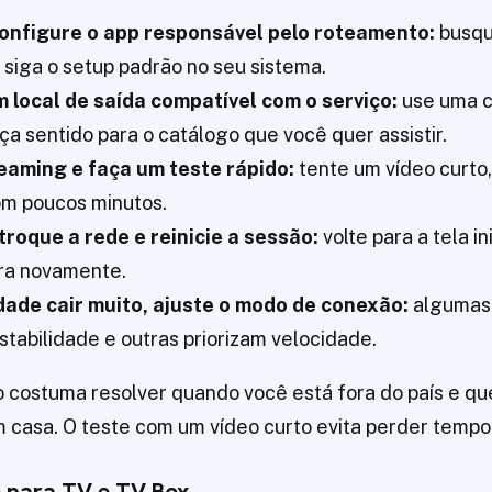
configure o app responsável pelo roteamento:
busqu
 siga o setup padrão no seu sistema.
 local de saída compatível com o serviço:
use uma c
ça sentido para o catálogo que você quer assistir.
eaming e faça um teste rápido:
tente um vídeo curto
om poucos minutos.
 troque a rede e reinicie a sessão:
volte para a tela in
ra novamente.
dade cair muito, ajuste o modo de conexão:
algumas
stabilidade e outras priorizam velocidade.
so costuma resolver quando você está fora do país e que
 casa. O teste com um vídeo curto evita perder tempo
 para TV e TV Box