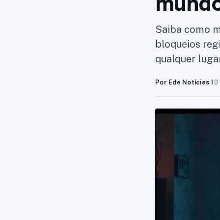
mund
Saiba como ma
bloqueios regi
qualquer luga
Por Ede Notícias
·
10