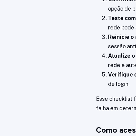
opção de p
Teste com
rede pode s
Reinicie o
sessão ant
Atualize o
rede e aut
Verifique 
de login.
Esse checklist 
falha em determ
Como acess