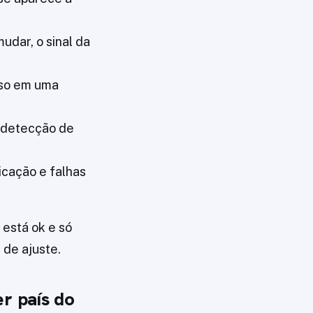
udar, o sinal da
eso em uma
 detecção de
icação e falhas
 está ok e só
 de ajuste.
r país do