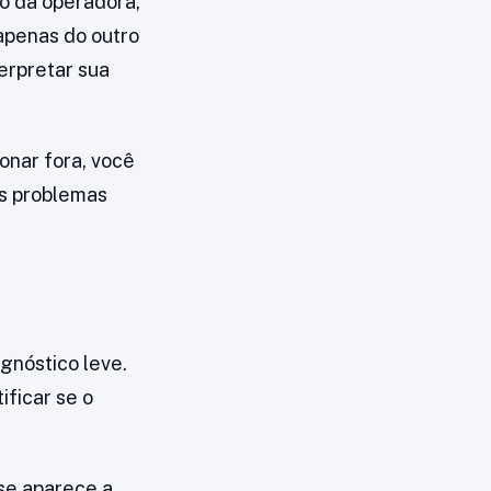
do da operadora,
apenas do outro
erpretar sua
onar fora, você
os problemas
gnóstico leve.
ificar se o
 se aparece a