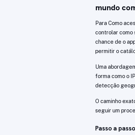
mundo com
Para Como acess
controlar como 
chance de o app
permitir o catál
Uma abordagem 
forma como o IP
detecção geogr
O caminho exato
seguir um proce
Passo a passo