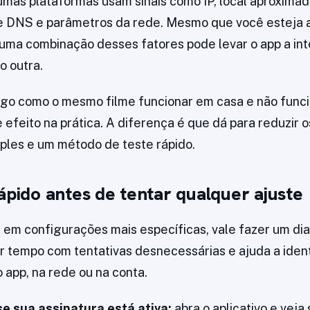
umas plataformas usam sinais como IP, local aproxima
e DNS e parâmetros da rede. Mesmo que você esteja 
 uma combinação desses fatores pode levar o app a int
o outra.
algo como o mesmo filme funcionar em casa e não funci
 efeito na prática. A diferença é que dá para reduzir 
ples e um método de teste rápido.
ápido antes de tentar qualquer ajuste
em configurações mais específicas, vale fazer um dia
er tempo com tentativas desnecessárias e ajuda a ident
 app, na rede ou na conta.
e sua assinatura está ativa:
abra o aplicativo e veja