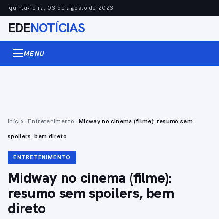
quinta-feira, 06 de agosto de 2026
EDE
NOTÍCIAS
MENU
Início
›
Entretenimento
›
Midway no cinema (filme): resumo sem
spoilers, bem direto
ENTRETENIMENTO
Midway no cinema (filme):
resumo sem spoilers, bem
direto