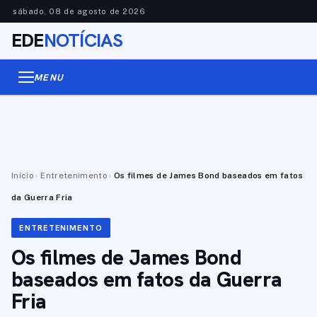
sábado, 08 de agosto de 2026
EDE
NOTÍCIAS
MENU
Início
›
Entretenimento
›
Os filmes de James Bond baseados em fatos
da Guerra Fria
ENTRETENIMENTO
Os filmes de James Bond
baseados em fatos da Guerra
Fria