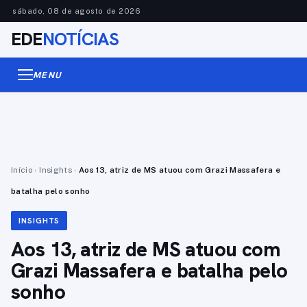
sábado, 08 de agosto de 2026
EDE
NOTÍCIAS
MENU
Início
›
Insights
›
Aos 13, atriz de MS atuou com Grazi Massafera e
batalha pelo sonho
INSIGHTS
Aos 13, atriz de MS atuou com
Grazi Massafera e batalha pelo
sonho