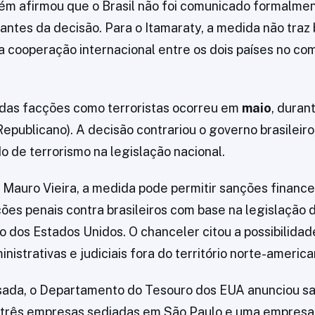
ém afirmou que o Brasil não foi comunicado formalme
antes da decisão. Para o Itamaraty, a medida não traz 
a cooperação internacional entre os dois países no co
 das facções como terroristas ocorreu em
maio
, duran
epublicano). A decisão contrariou o governo brasileiro
o de terrorismo na legislação nacional.
 Mauro Vieira, a medida pode permitir sanções financei
ções penais contra brasileiros com base na legislação 
o dos Estados Unidos. O chanceler citou a possibilidad
istrativas e judiciais fora do território norte-america
ada, o Departamento do Tesouro dos EUA anunciou s
s, três empresas sediadas em São Paulo e uma empresa