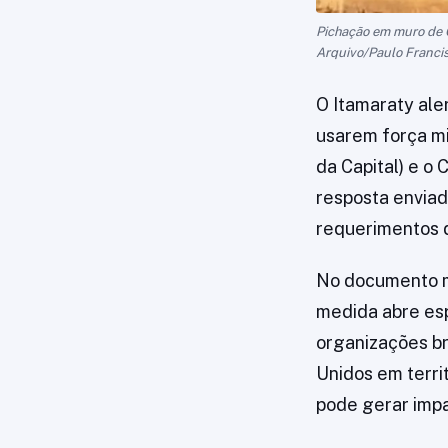
Pichação em muro de C
Arquivo/Paulo Francis
O Itamaraty ale
usarem força mil
da Capital) e o
resposta enviad
requerimentos 
No documento m
medida abre esp
organizações bra
Unidos em territ
pode gerar impa