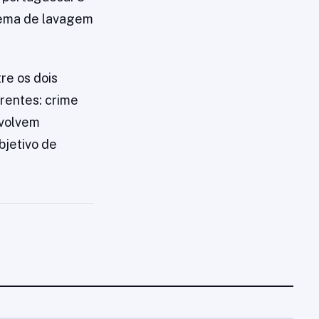
uema de lavagem
re os dois
erentes: crime
nvolvem
bjetivo de