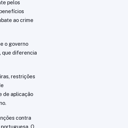
nte pelos
benefícios
mbate ao crime
te o governo
, que diferencia
ras, restrições
de
e de aplicação
no.
anções contra
 portuguesa. O