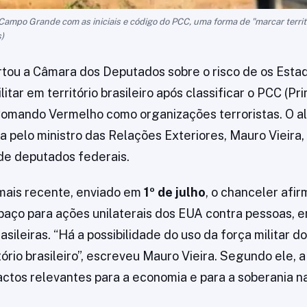
ampo Grande com as iniciais e código do PCC, uma forma de "marcar territór
)
rtou a Câmara dos Deputados sobre o risco de os Esta
itar em território brasileiro após classificar o PCC (
 Comando Vermelho como organizações terroristas. O a
a pelo ministro das Relações Exteriores, Mauro Vieira,
de deputados federais.
ais recente, enviado em
1º de julho
, o chanceler afi
aço para ações unilaterais dos EUA contra pessoas, 
sileiras. “Há a possibilidade do uso da força militar d
ório brasileiro”, escreveu Mauro Vieira. Segundo ele, a
ctos relevantes para a economia e para a soberania na