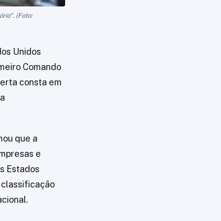
io". (Foto:
dos Unidos
Primeiro Comando
lerta consta em
 a
rmou que a
empresas e
os Estados
 classificação
cional.