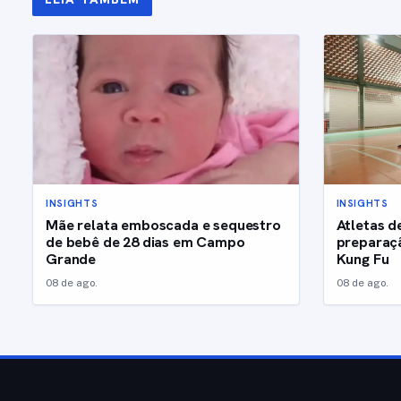
INSIGHTS
INSIGHTS
Mãe relata emboscada e sequestro
Atletas d
de bebê de 28 dias em Campo
preparaçã
Grande
Kung Fu
08 de ago.
08 de ago.