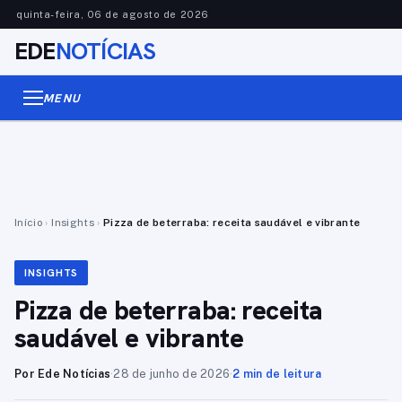
quinta-feira, 06 de agosto de 2026
EDE
NOTÍCIAS
MENU
Início
›
Insights
›
Pizza de beterraba: receita saudável e vibrante
INSIGHTS
Pizza de beterraba: receita
saudável e vibrante
Por Ede Notícias
·
28 de junho de 2026
·
2 min de leitura