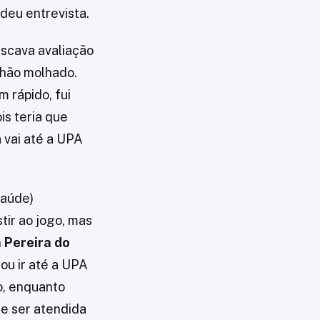
deu entrevista.
uscava avaliação
chão molhado.
 rápido, fui
is teria que
a vai até a UPA
Saúde)
tir ao jogo, mas
 Pereira do
sou ir até a UPA
o, enquanto
de ser atendida