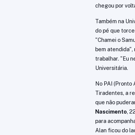
chegou por volt
Também na Unive
do pé que torce
"Chamei o Samu 
bem atendida", r
trabalhar. "Eu n
Universitária.
No PAI (Pronto 
Tiradentes, a r
que não pudera
Nascimento
, 2
para acompanhar
Alan ficou do l