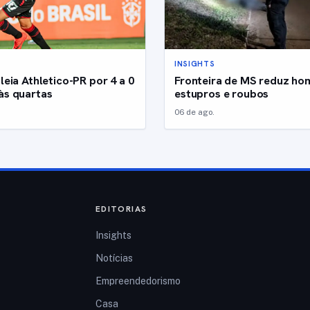
INSIGHTS
leia Athletico-PR por 4 a 0
Fronteira de MS reduz hom
às quartas
estupros e roubos
06 de ago.
EDITORIAS
Insights
Notícias
Empreendedorismo
Casa