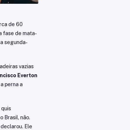
rca de 60
la fase de mata-
ta segunda-
adeiras vazias
ncisco Everton
 a perna a
 quis
 Brasil, não.
 declarou. Ele