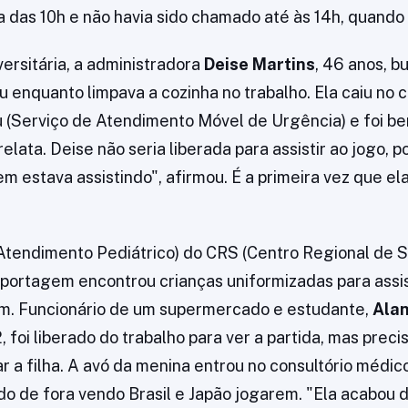
a das 10h e não havia sido chamado até às 14h, quando 
rsitária, a administradora
Deise Martins
, 46 anos, b
u enquanto limpava a cozinha no trabalho. Ela caiu no 
(Serviço de Atendimento Móvel de Urgência) e foi bem
elata. Deise não seria liberada para assistir ao jogo, po
em estava assistindo", afirmou. É a primeira vez que el
Atendimento Pediátrico) do CRS (Centro Regional de 
eportagem encontrou crianças uniformizadas para assis
m. Funcionário de um supermercado e estudante,
Alan
2, foi liberado do trabalho para ver a partida, mas preci
 a filha. A avó da menina entrou no consultório médic
ado de fora vendo Brasil e Japão jogarem. "Ela acabou 