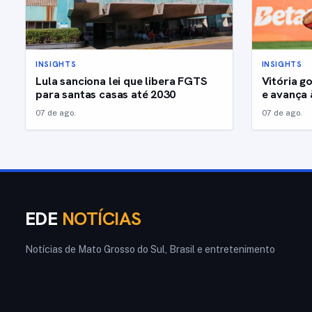
INSIGHTS
INSIGHTS
Lula sanciona lei que libera FGTS
Vitória go
para santas casas até 2030
e avança 
07 de ago.
07 de ago.
EDE
NOTÍCIAS
Notícias de Mato Grosso do Sul, Brasil e entretenimento