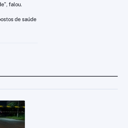
e", falou.
postos de saúde