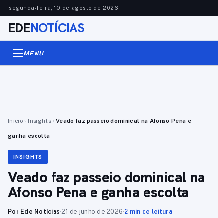
segunda-feira, 10 de agosto de 2026
EDE
NOTÍCIAS
MENU
Início
›
Insights
›
Veado faz passeio dominical na Afonso Pena e
ganha escolta
INSIGHTS
Veado faz passeio dominical na
Afonso Pena e ganha escolta
Por Ede Notícias
·
21 de junho de 2026
·
2 min de leitura