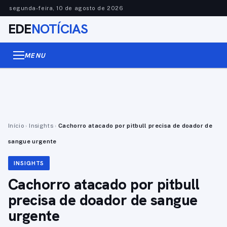
segunda-feira, 10 de agosto de 2026
EDE
NOTÍCIAS
MENU
Início
›
Insights
›
Cachorro atacado por pitbull precisa de doador de
sangue urgente
INSIGHTS
Cachorro atacado por pitbull
precisa de doador de sangue
urgente