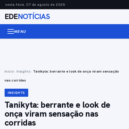
sexta-feira, 07 de agosto de 2026
EDE
NOTÍCIAS
MENU
Início
›
Insights
›
Tanikyta: berrante e look de onça viram sensação
nas corridas
INSIGHTS
Tanikyta: berrante e look de
onça viram sensação nas
corridas